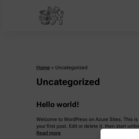
Home
»
Uncategorized
Uncategorized
Hello world!
Welcome to WordPress on Azure Sites. This is
your first post. Edit or delete it, then start writi
Read more