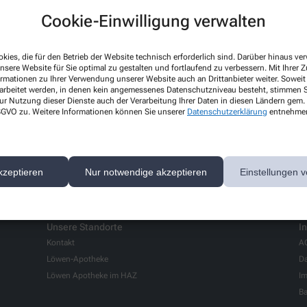
Cookie-Einwilligung verwalten
Hello world!
kies, die für den Betrieb der Website technisch erforderlich sind. Darüber hinaus v
nsere Website für Sie optimal zu gestalten und fortlaufend zu verbessern. Mit Ihrer
Welcome to WordPress on Azure Si
ormationen zu Ihrer Verwendung unserer Website auch an Drittanbieter weiter. Soweit
rarbeitet werden, in denen kein angemessenes Datenschutzniveau besteht, stimmen Si
start writing!
ur Nutzung dieser Dienste auch der Verarbeitung Ihrer Daten in diesen Ländern gem. 
Mehr lesen
 DSGVO zu. Weitere Informationen können Sie unserer
Datenschutzerklärung
entnehme
kzeptieren
Nur notwendige akzeptieren
Einstellungen v
Unsere Standorte
I
Kontakt
A
Löwen-Apotheke
Da
Löwen Apotheke im HAZ
I
Ba