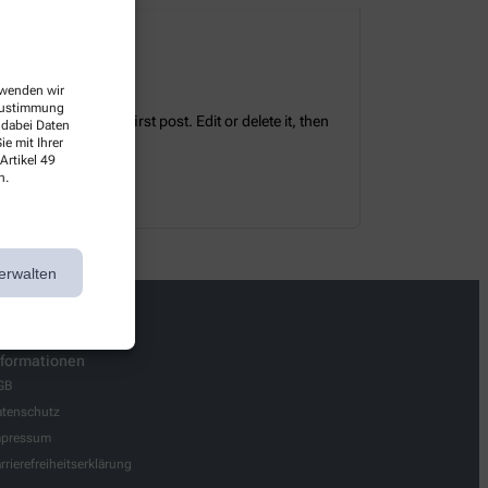
erwenden wir
 Zustimmung
tes. This is your first post. Edit or delete it, then
 dabei Daten
e mit Ihrer
Artikel 49
n.
erwalten
nformationen
GB
tenschutz
mpressum
rrierefreiheitserklärung