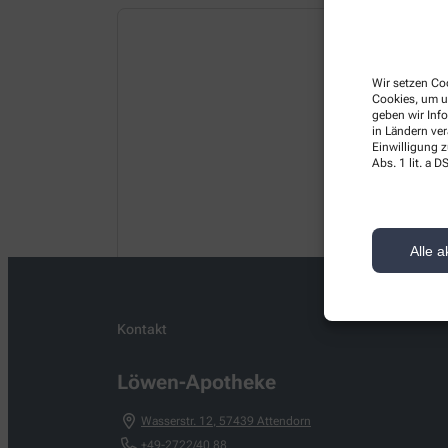
Wir setzen Coo
Cookies, um u
geben wir Inf
in Ländern ve
Einwilligung z
Abs. 1 lit. a
Alle a
Kontakt
Löwen-Apotheke
Wasserstr. 12
,
57439
Attendorn
+49-2722/40 88