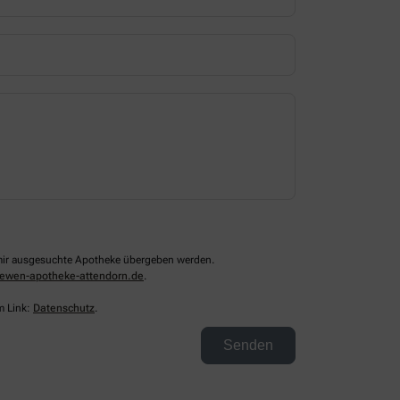
n mir ausgesuchte Apotheke übergeben werden.
ewen-apotheke-attendorn.de
.
m Link:
Datenschutz
.