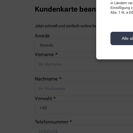
in Ländern ve
Kundenkarte beantragen
Einwilligung z
Abs. 1 lit. a
Jetzt schnell und einfach online beantragen und beim
Anrede
Alle a
Vorname *
Nachname *
Vorwahl *
Telefonnummer *