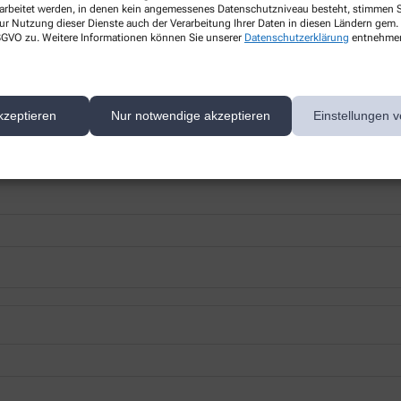
rarbeitet werden, in denen kein angemessenes Datenschutzniveau besteht, stimmen Si
ur Nutzung dieser Dienste auch der Verarbeitung Ihrer Daten in diesen Ländern gem. 
 DSGVO zu. Weitere Informationen können Sie unserer
Datenschutzerklärung
entnehme
 nächsten Besuch bei uns in der Apotheke abholen.
kzeptieren
Nur notwendige akzeptieren
Einstellungen v