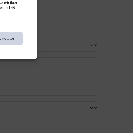
e mit Ihrer
Artikel 49
n.
erwalten