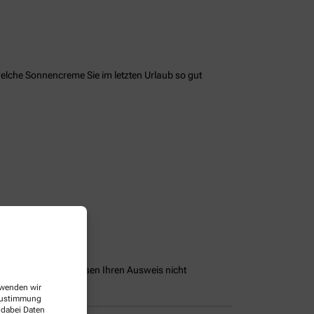
welche Sonnencreme Sie im letzten Urlaub so gut
peichern und Sie müssen Ihren Ausweis nicht
erwenden wir
 Zustimmung
 dabei Daten