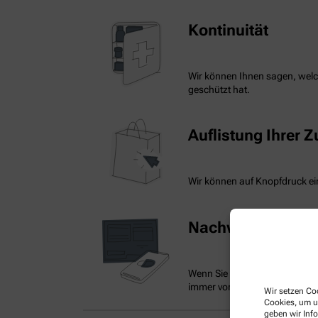
Kontinuität
Wir können Ihnen sagen, welch
geschützt hat.
Auflistung Ihrer 
Wir können auf Knopfdruck ein
Nachweis Ihrer Be
Wenn Sie einen Ausweis über 
immer vorzeigen.
Wir setzen Coo
Cookies, um u
geben wir Inf