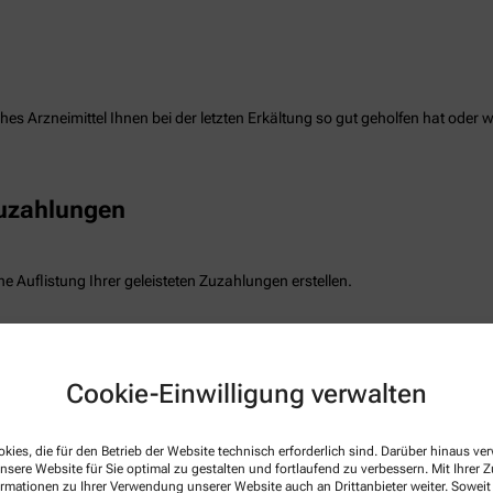
es Arzneimittel Ihnen bei der letzten Erkältung so gut geholfen hat oder 
Zuzahlungen
e Auflistung Ihrer geleisteten Zuzahlungen erstellen.
freiung
Cookie-Einwilligung verwalten
die Befreiung der gesetzlichen Zuzahlung haben, können wir diese Info s
kies, die für den Betrieb der Website technisch erforderlich sind. Darüber hinaus v
nsere Website für Sie optimal zu gestalten und fortlaufend zu verbessern. Mit Ihrer
ormationen zu Ihrer Verwendung unserer Website auch an Drittanbieter weiter. Soweit