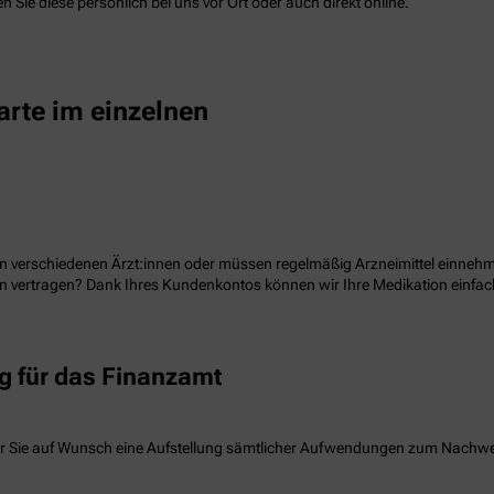
 Sie diese persönlich bei uns vor Ort oder auch direkt online.
arte im einzelnen
n verschiedenen Ärzt:innen oder müssen regelmäßig Arzneimittel einnehme
ion vertragen? Dank Ihres Kundenkontos können wir Ihre Medikation einf
 für das Finanzamt
r Sie auf Wunsch eine Aufstellung sämtlicher Aufwendungen zum Nachw