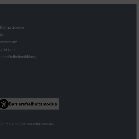
nformationen
GB
tenschutz
mpressum
rrierefreiheitserklärung
Barrierefreiheitsmodus
g durch eine SSL-Verschlüsselung.