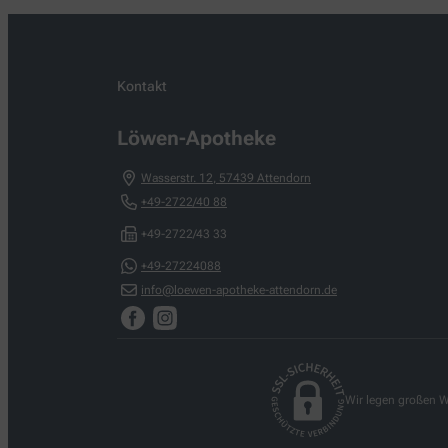
Kontakt
Löwen-Apotheke
Wasserstr. 12
,
57439
Attendorn
+49-2722/40 88
+49-2722/43 33
+49-27224088
info@loewen-apotheke-attendorn.de
Wir legen großen W